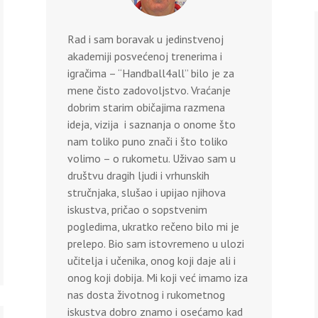
Rad i sam boravak u jedinstvenoj
akademiji posvećenoj trenerima i
igračima – “Handball4all” bilo je za
mene čisto zadovoljstvo. Vraćanje
dobrim starim običajima razmena
ideja, vizija i saznanja o onome što
nam toliko puno znači i što toliko
volimo – o rukometu. Uživao sam u
društvu dragih ljudi i vrhunskih
stručnjaka, slušao i upijao njihova
iskustva, pričao o sopstvenim
pogledima, ukratko rečeno bilo mi je
prelepo. Bio sam istovremeno u ulozi
učitelja i učenika, onog koji daje ali i
onog koji dobija. Mi koji već imamo iza
nas dosta životnog i rukometnog
iskustva dobro znamo i osećamo kad