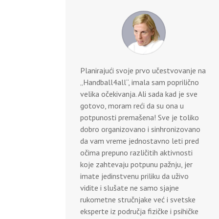
Planirajući svoje prvo učestvovanje na
„Handball4all“, imala sam poprilično
velika očekivanja. Ali sada kad je sve
gotovo, moram reći da su ona u
potpunosti premašena! Sve je toliko
dobro organizovano i sinhronizovano
da vam vreme jednostavno leti pred
očima prepuno različitih aktivnosti
koje zahtevaju potpunu pažnju, jer
imate jedinstvenu priliku da uživo
vidite i slušate ne samo sjajne
rukometne stručnjake već i svetske
eksperte iz područja fizičke i psihičke