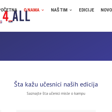
POČETNA
O NAMA
NAŠ TIM
EDICIJE
NOVO
Šta kažu učesnici naših edicija
Saznajte šta učenici misle o kampu