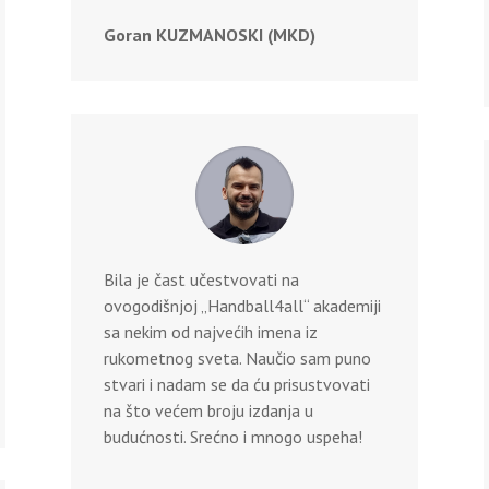
Goran KUZMANOSKI (MKD)
Bila je čast učestvovati na
ovogodišnjoj „Handball4all“ akademiji
sa nekim od najvećih imena iz
rukometnog sveta. Naučio sam puno
stvari i nadam se da ću prisustvovati
na što većem broju izdanja u
budućnosti. Srećno i mnogo uspeha!