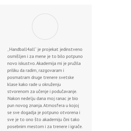
„Handball4all“ je projekat jedinstveno
osmišljen i za mene je to bilo potpuno
novo iskustvo. Akademija mi je pružila
priliku da radim, razgovaram i
posmatram druge trenere svetske
klase kako rade u okruženju
stvorenom za učenje i podučavanje.
Nakon nedelju dana moj ranac je bio
pun novog znanja. Atmosfera u kojoj
se sve dogadja je potpuno otvorena i
sve je to ono što akademiju čini tako
posebnim mestom i za trenere i igrače.