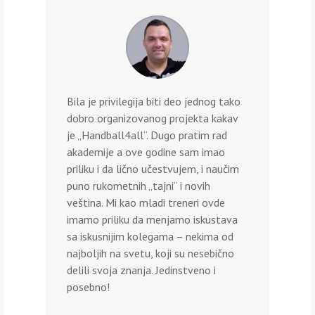
Bila je privilegija biti deo jednog tako
dobro organizovanog projekta kakav
je „Handball4all“. Dugo pratim rad
akademije a ove godine sam imao
priliku i da lično učestvujem, i naučim
puno rukometnih „tajni“ i novih
veština. Mi kao mladi treneri ovde
imamo priliku da menjamo iskustava
sa iskusnijim kolegama – nekima od
najboljih na svetu, koji su nesebično
delili svoja znanja. Jedinstveno i
posebno!