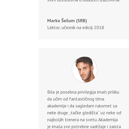
Marko Šešum (SRB)
Lektor, učesnik na ediciji 2018
Bila je posebna privilegija imati priliku
da učim od fantastičnog tima
akademije i da sagledam rukomet sa
neke druge „tačke gledišta“ uz neke od
najboljih trenera na svetu. Akademija
je imala sve potrebne sadržaje i zaista