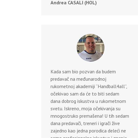
Andrea CASALI (HOL)
Kada sam bio pozvan da budem
predavač na međunarodnoj
rukometnoj akademiji “Handball4all”,
očekivao sam da će to biti sedam
dana dobrog iskustva u rukometnom
svetu. Iskreno, moja očekivanja su
mnogostruko premašena! U tih sedam
dana predavači, treneri i igrači žive
zajedno kao jedna porodica deleći ne
samo profesionalna iskustva i znanja,