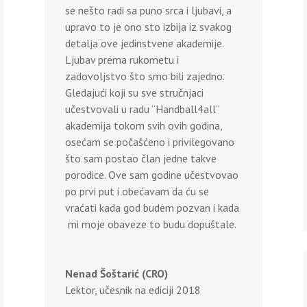
se nešto radi sa puno srca i ljubavi, a
upravo to je ono sto izbija iz svakog
detalja ove jedinstvene akademije.
Ljubav prema rukometu i
zadovoljstvo što smo bili zajedno.
Gledajući koji su sve stručnjaci
učestvovali u radu “Handball4all”
akademija tokom svih ovih godina,
osećam se počašćeno i privilegovano
što sam postao član jedne takve
porodice. Ove sam godine učestvovao
po prvi put i obećavam da ću se
vraćati kada god budem pozvan i kada
mi moje obaveze to budu dopuštale.
Nenad Šoštarić (CRO)
Lektor, učesnik na ediciji 2018