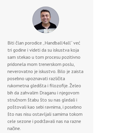
Biti član porodice „Handball4all“ već
tri godine i videti da su iskustva koja
sam stekao u tom procesu pozitivno
pridonela mom trenerskom poslu,
neverovatno je iskustvo. Bilo je zaista
posebno upoznavati različita
rukometna gledišta i filozofije. Želeo
bih da zahvalim Draganu i njegovom
stručnom štabu što su nas gledali i
poštovali kao sebi ravnima, i posebno
što nas nisu ostavljali samima tokom
cele sezone i podržavali nas na razne
načine.