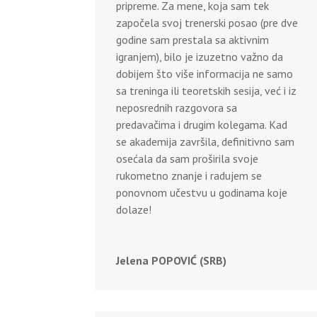
pripreme. Za mene, koja sam tek
započela svoj trenerski posao (pre dve
godine sam prestala sa aktivnim
igranjem), bilo je izuzetno važno da
dobijem što više informacija ne samo
sa treninga ili teoretskih sesija, već i iz
neposrednih razgovora sa
predavačima i drugim kolegama. Kad
se akademija završila, definitivno sam
osećala da sam proširila svoje
rukometno znanje i radujem se
ponovnom učestvu u godinama koje
dolaze!
Jelena POPOVIĆ (SRB)