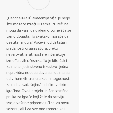
„Handball4all“ akademija više je nego
što možete izreći ili zamisliti. Reči ne
mogu da vam daju ideju o tome šta se
tamo događa. To svakako morate da
osetite iznutra! Počevši od detalja i
predanosti organizatora, preko
neverovatne atmosfere interakcije
između svih učesnika. To je bilo čak i
za mene, jedinstveno iskustvo, jedna
neprekidna nedelja davanja i uzimanja
od vrhunskih trenera kao i mogućnost
za rad sa sadašnjim/budućim velikim
igračima. Ovaj projekt je fantastična
prilika za igrače koji žele da razviju
svoje veštine pripremajući se za novu
sezonu, ali i za sve one trenere koji