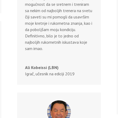
mogućnost da se sretnem i treniram
sa nekim od najboljih trenera na svetu
čiji saveti su mi pomogli da usavršim
moje kretnje i rukometna znanja, kao i
da poboljšam moju kondiciju.
Definitivno, bilo je to jedno od
najboljih rukometnih iskustava koje
sam imao.
Ali Kobeissi (LBN)
Igrač, učesnik na ediciji 2019