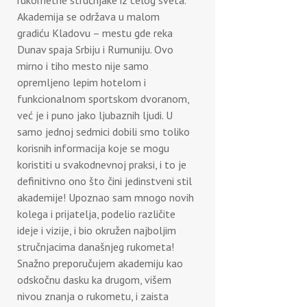
Akademija se održava u malom
gradiću Kladovu – mestu gde reka
Dunav spaja Srbiju i Rumuniju. Ovo
mirno i tiho mesto nije samo
opremljeno lepim hotelom i
funkcionalnom sportskom dvoranom,
već je i puno jako ljubaznih ljudi. U
samo jednoj sedmici dobili smo toliko
korisnih informacija koje se mogu
koristiti u svakodnevnoj praksi, i to je
definitivno ono što čini jedinstveni stil
akademije! Upoznao sam mnogo novih
kolega i prijatelja, podelio različite
ideje i vizije, i bio okružen najboljim
stručnjacima današnjeg rukometa!
Snažno preporučujem akademiju kao
odskočnu dasku ka drugom, višem
nivou znanja o rukometu, i zaista