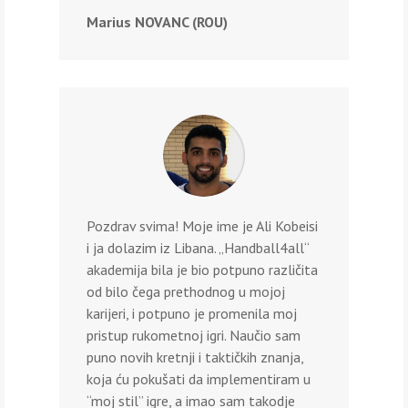
Marius NOVANC (ROU)
Pozdrav svima! Moje ime je Ali Kobeisi
i ja dolazim iz Libana. „Handball4all“
akademija bila je bio potpuno različita
od bilo čega prethodnog u mojoj
karijeri, i potpuno je promenila moj
pristup rukometnoj igri. Naučio sam
puno novih kretnji i taktičkih znanja,
koja ću pokušati da implementiram u
“moj stil” igre, a imao sam takodje