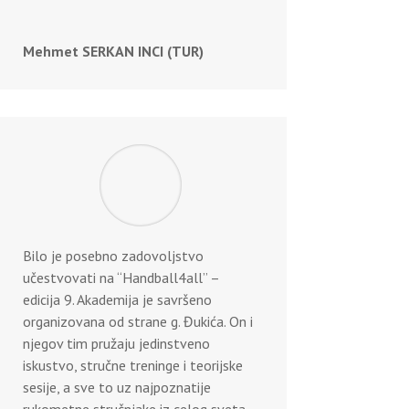
Mehmet SERKAN INCI (TUR)
Bilo je posebno zadovoljstvo
učestvovati na “Handball4all” –
edicija 9. Akademija je savršeno
organizovana od strane g. Đukića. On i
njegov tim pružaju jedinstveno
iskustvo, stručne treninge i teorijske
sesije, a sve to uz najpoznatije
rukometne stručnjake iz celog sveta.