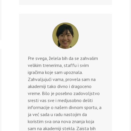
Pre svega, želela bih da se zahvalim
velikim trenerima, staffu i svim
igračima koje sam upoznala.
Zahvaljujući vama, provela sam na
akademiji tako divno i dragoceno
vreme. Bilo je posebno zadovoljstvo
sresti vas sve i medjusobno deliti
informacije o našem divnom sportu, a
ja već sada u radu nastojim da
koristim sva ona nova znanja koja
sam na akademiji stekla. Zaista bih