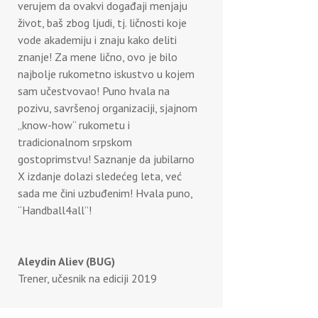
verujem da ovakvi događaji menjaju
život, baš zbog ljudi, tj. ličnosti koje
vode akademiju i znaju kako deliti
znanje! Za mene lično, ovo je bilo
najbolje rukometno iskustvo u kojem
sam učestvovao! Puno hvala na
pozivu, savršenoj organizaciji, sjajnom
„know-how“ rukometu i
tradicionalnom srpskom
gostoprimstvu! Saznanje da jubilarno
X izdanje dolazi sledećeg leta, već
sada me čini uzbuđenim! Hvala puno,
“Handball4all”!
Aleydin Aliev (BUG)
Trener, učesnik na ediciji 2019