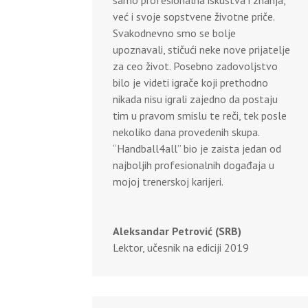
već i svoje sopstvene životne priče.
Svakodnevno smo se bolje
upoznavali, stičući neke nove prijatelje
za ceo život. Posebno zadovoljstvo
bilo je videti igrače koji prethodno
nikada nisu igrali zajedno da postaju
tim u pravom smislu te reči, tek posle
nekoliko dana provedenih skupa.
“Handball4all” bio je zaista jedan od
najboljih profesionalnih događaja u
mojoj trenerskoj karijeri.
Aleksandar Petrović (SRB)
Lektor, učesnik na ediciji 2019