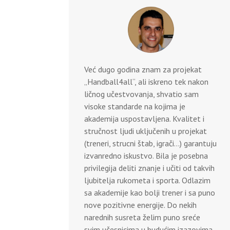
Već dugo godina znam za projekat
„Handball4all“, ali iskreno tek nakon
ličnog učestvovanja, shvatio sam
visoke standarde na kojima je
akademija uspostavljena. Kvalitet i
stručnost ljudi uključenih u projekat
(treneri, strucni štab, igrači…) garantuju
izvanredno iskustvo. Bila je posebna
privilegija deliti znanje i učiti od takvih
ljubitelja rukometa i sporta. Odlazim
sa akademije kao bolji trener i sa puno
nove pozitivne energije. Do nekih
narednih susreta želim puno sreće
svim učesnicima u budućim izazovima.