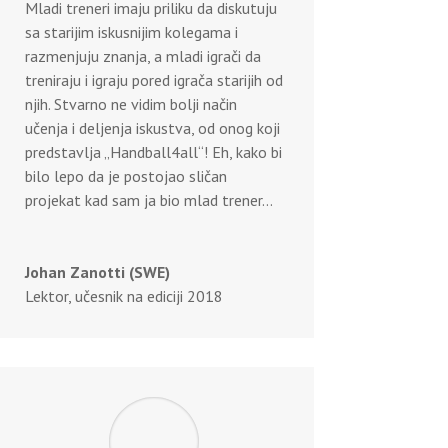
Mladi treneri imaju priliku da diskutuju
sa starijim iskusnijim kolegama i
razmenjuju znanja, a mladi igrači da
treniraju i igraju pored igrača starijih od
njih. Stvarno ne vidim bolji način
učenja i deljenja iskustva, od onog koji
predstavlja „Handball4all“! Eh, kako bi
bilo lepo da je postojao sličan
projekat kad sam ja bio mlad trener…
Johan Zanotti (SWE)
Lektor, učesnik na ediciji 2018