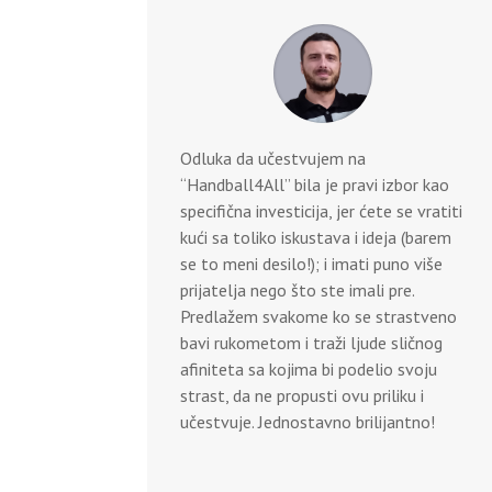
Odluka da učestvujem na
“Handball4All” bila je pravi izbor kao
specifična investicija, jer ćete se vratiti
kući sa toliko iskustava i ideja (barem
se to meni desilo!); i imati puno više
prijatelja nego što ste imali pre.
Predlažem svakome ko se strastveno
bavi rukometom i traži ljude sličnog
afiniteta sa kojima bi podelio svoju
strast, da ne propusti ovu priliku i
učestvuje. Jednostavno brilijantno!