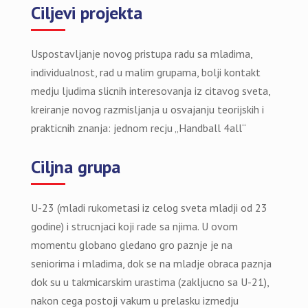
Ciljevi projekta
Uspostavljanje novog pristupa radu sa mladima,
individualnost, rad u malim grupama, bolji kontakt
medju ljudima slicnih interesovanja iz citavog sveta,
kreiranje novog razmisljanja u osvajanju teorijskih i
prakticnih znanja: jednom recju „Handball 4all“
Ciljna grupa
U-23 (mladi rukometasi iz celog sveta mladji od 23
godine) i strucnjaci koji rade sa njima. U ovom
momentu globano gledano gro paznje je na
seniorima i mladima, dok se na mladje obraca paznja
dok su u takmicarskim urastima (zakljucno sa U-21),
nakon cega postoji vakum u prelasku izmedju